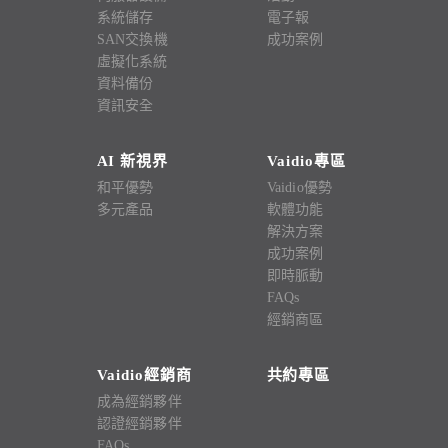
系統儲存
電子報
SAN交換機
成功案例
虛擬化系統
資料備份
資訊安全
AI 新視界
Vaidio專區
和平優勢
Vaidio優勢
多元產品
軟體功能
解決方案
成功案例
即時脈動
FAQs
經銷商區
Vaidio經銷商
共約專區
成為經銷夥伴
認證經銷夥伴
FAQs