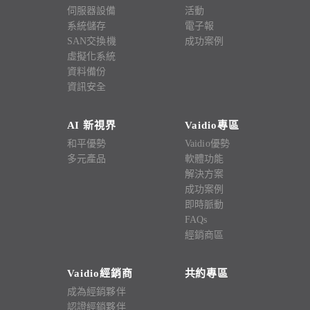
伺服器設備
活動
系統儲存
電子報
SAN交換機
成功案例
虛擬化系統
資料備份
資訊安全
AI 新視界
Vaidio專區
和平優勢
Vaidio優勢
多元產品
軟體功能
解決方案
成功案例
即時脈動
FAQs
經銷商區
Vaidio經銷商
共約專區
成為經銷夥伴
認證經銷夥伴