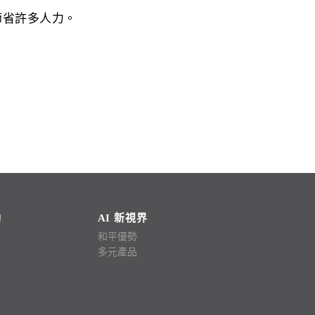
節省許多人力。
動
AI 新視界
和平優勢
多元產品